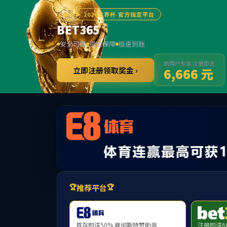
威廉希尔(william
您好，欢迎进入williamhill英国官网官网！
网站首页
公司概况
新闻中心
人
经营管理