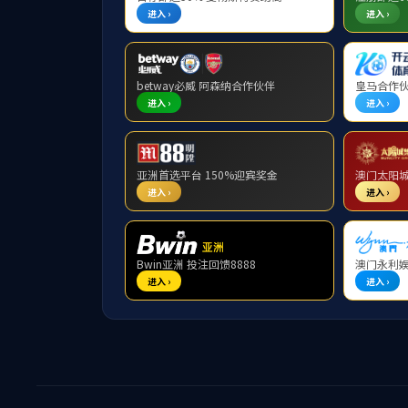
企业管理
市场营销
人力资源
场参
项目建设
培训
质量管理
信息公开